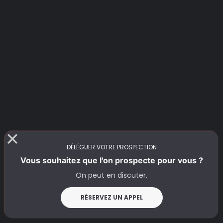
Des scripts et argumentaires bien
conçus
Un coaching régulier
L’équipe interne
DÉLÉGUER VOTRE PROSPECTION
Vous souhaitez que l'on prospecte pour vous ?
On peut en discuter.
L’externalisation
RÉSERVEZ UN APPEL