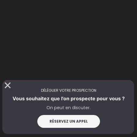
Un objet explicite
Les informations pratiques essentielles
DÉLÉGUER VOTRE PROSPECTION
Vous souhaitez que l'on prospecte pour vous ?
On peut en discuter.
Le rappel du contexte et de l’objectif
RÉSERVEZ UN APPEL
Un ton professionnel et concis