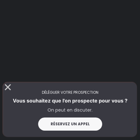
Rituels d’amélioration continue
Role play
en équipe pour tester de
nouvelles accroches ou réponses
aux objections.
Débrief collectif en fin de semaine
pour partager réussites et
difficultés.
Mise à jour régulière des scripts
avec les formulations qui ont prouvé
leur efficacité.
DÉLÉGUER VOTRE PROSPECTION
Vous souhaitez que l'on prospecte pour vous ?
On peut en discuter.
RÉSERVEZ UN APPEL