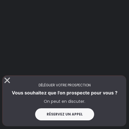
August 16, 2025
25 à 30 minutes
Méthode claire et opérationnelle pour
construire un persona marketing fiable :
étapes, exemples, critères essentiels et
conseils pour affiner votre stratégie.
DÉLÉGUER VOTRE PROSPECTION
Vous souhaitez que l'on prospecte pour vous ?
On peut en discuter.
RÉSERVEZ UN APPEL